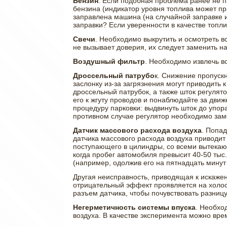
Бензин
. Если подобная проблема ранее не п
бензина (индикатор уровня топлива может при
заправлена машина (на случайной заправке 
заправки? Если уверенности в качестве топл
Свечи
. Необходимо выкрутить и осмотреть в
не вызывает доверия, их следует заменить на
Воздушный фильтр
. Необходимо извлечь в
Дроссельный патрубо
к. Снижение пропуск
заслонку из-за загрязнения могут приводить 
дроссельный патрубок, а также шток регулят
его к жгуту проводов и понаблюдайте за дви
процедуру парковки: выдвинуть шток до упор
противном случае регулятор необходимо зам
Датчик массового расхода воздуха
. Попад
датчика массового расхода воздуха приводит 
поступающего в цилиндры, со всеми вытекаю
когда пробег автомобиля превысит 40-50 тыс
(например, одолжив его на пятнадцать минут 
Другая неисправность, приводящая к искажен
отрицательный эффект проявляется на холост
разъем датчика, чтобы почувствовать разницу
Негерметичность системы впуска
. Необхо
воздуха. В качестве эксперимента можно вре