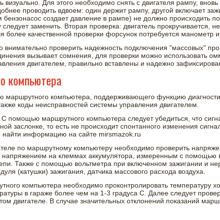
ь визуально. Для этого необходимо снять с двигателя рампу, внов
добнее проводить вдвоем: один держит рампу, другой включает заж
м бензонасос создает давление в рампе) не должно происходить п
следует заменить. Вторая проверка: двигатель прокручивается, н
я более качественной проверки форсунок потребуется манометр и
о внимательно проверить надежность подключения "массовых" про
единения вызывает сомнения, для проверки можно использовать омм
авления двигателем, правильно вставлены и надежно зафиксирован
о компьютера
ю маршрутного компьютера, поддерживающего функцию диагностик
акже коды неисправностей системы управления двигателем.
. С помощью маршрутного компьютера следует убедиться, что сигн
ной заслонке, то есть не происходит спонтанного изменения сигна
найти информацию на сайте mirsmazok.ru
гателе по маршрутному компьютеру необходимо проверить напряже
 напряжением на клеммах аккумулятора, измеренным с помощью в
 цепи. Также с помощью вольтметра при включенном зажигании и 
уля (катушки) зажигания, датчика массового расхода воздуха.
тного компьютера необходимо проконтролировать температуру хо
ературы в гараже более чем на 1-3 градуса С. Далее следует прове
ом двигателе. В случае значительных отклонений показаний мар