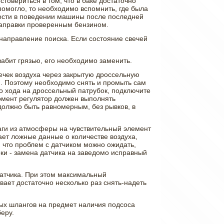
товериться в том, что в баке достаточно
 помогло, то необходимо вспомнить, где была
ности в поведении машины после последней
 заправки проверенным бензином.
 направление поиска. Если состояние свечей
забит грязью, его необходимо заменить.
ечек воздуха через закрытую дроссельную
нии. Поэтому необходимо снять и промыть сам
го хода на дроссельный патрубок, подключите
омент регулятор должен выполнять
 должно быть равномерным, без рывков, в
лаги из атмосферы на чувствительный элемент
чает ложные данные о количестве воздуха,
 что проблем с датчиком можно ожидать,
рки - замена датчика на заведомо исправный
датчика. При этом максимальный
вает достаточно несколько раз снять-надеть
ных шлангов на предмет наличия подсоса
еру.