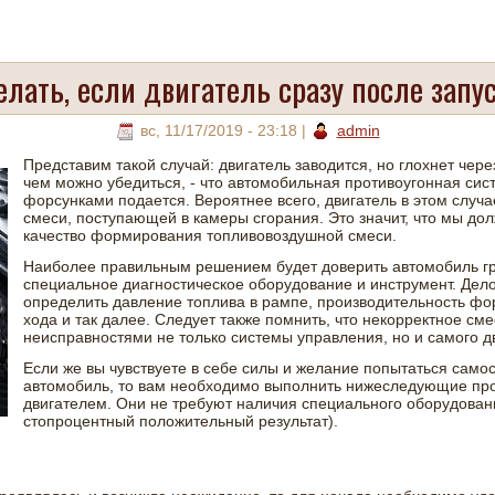
елать, если двигатель сразу после запу
вс, 11/17/2019 - 23:18
|
admin
Представим такой случай: двигатель заводится, но глохнет чере
чем можно убедиться, - что автомобильная противоугонная сист
форсунками подается. Вероятнее всего, двигатель в этом случа
смеси, поступающей в камеры сгорания. Это значит, что мы до
качество формирования топливовоздушной смеси.
Наиболее правильным решением будет доверить автомобиль г
специальное диагностическое оборудование и инструмент. Дело 
определить давление топлива в рампе, производительность фор
хода и так далее. Следует также помнить, что некорректное с
неисправностями не только системы управления, но и самого д
Если же вы чувствуете в себе силы и желание попытаться само
автомобиль, то вам необходимо выполнить нижеследующие пр
двигателем. Они не требуют наличия специального оборудования
стопроцентный положительный результат).