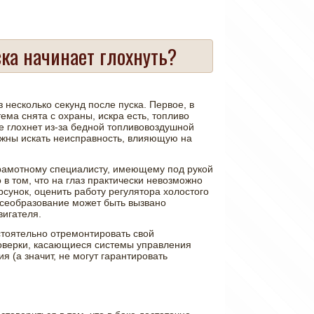
ска начинает глохнуть?
з несколько секунд после пуска. Первое, в
ема снята с охраны, искра есть, топливо
е глохнет из-за бедной топливовоздушной
лжны искать неисправность, влияющую на
рамотному специалисту, имеющему под рукой
в том, что на глаз практически невозможно
сунок, оценить работу регулятора холостого
месеобразование может быть вызвано
вигателя.
стоятельно отремонтировать свой
оверки, касающиеся системы управления
 (а значит, не могут гарантировать