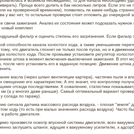
роявлялась и возникла неожиданно, то для начала необходимо удос
вирать). Проще всего долить в бак несколько литров. Если это не
или на проверенной временем), появились ли какие-нибудь стран
ива у вас нет, то остальные проверки стоит отложить до очередной
се свечи зажигания. Анализ их состояния может подсказать нужное
 новый комплект.
оздушный фильтр и оценить степень его загрязнения. Если фильтр 
ной способности канала холостого хода, а также уменьшение перет
к тому, что двигатель глохнет не только после пуска, но и в движе
ора холостого хода. После промывки установите регулятор холосто
жением штока в момент включения-выключения зажигания. В этот м
а, после чего установить его в заданную позицию. Движение штока
енить.
ание масла (через шланг вентиляции картера), частичек пыли и в
к смещению его характеристик. А это значит, что контроллер полу
щими отсюда последствиями. К сожалению, статистика показывает,
. км (а у многих даже раньше). Самый оптимальный вариант прове
у соседа по гаражу).
ию сигнала датчика массового расхода воздуха, - плохая "земля" 
ом ходу (то есть при малых значениях расхода воздуха). Часто бы
 в работе двигателя.
димо произвести осмотр впускной системы двигателя, всех вакуум
менно заглушить шланги, идущие к вакуумному усилителю, к адсорб