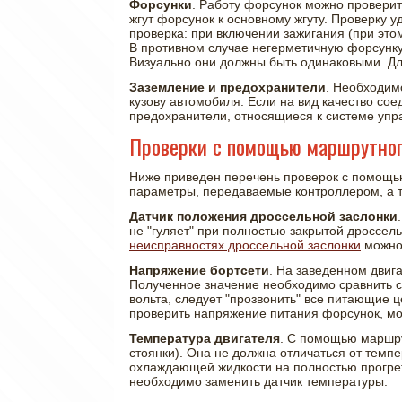
Форсунки
. Работу форсунок можно проверит
жгут форсунок к основному жгуту. Проверку у
проверка: при включении зажигания (при это
В противном случае негерметичную форсунку 
Визуально они должны быть одинаковыми. Дл
Заземление и предохранители
. Необходим
кузову автомобиля. Если на вид качество со
предохранители, относящиеся к системе упр
Проверки с помощью маршрутног
Ниже приведен перечень проверок с помощь
параметры, передаваемые контроллером, а т
Датчик положения дроссельной заслонки
не "гуляет" при полностью закрытой дроссель
неисправностях дроссельной заслонки
можно 
Напряжение бортсети
. На заведенном дви
Полученное значение необходимо сравнить с
вольта, следует "прозвонить" все питающие
проверить напряжение питания форсунок, мод
Температура двигателя
. С помощью маршру
стоянки). Она не должна отличаться от темп
охлаждающей жидкости на полностью прогрет
необходимо заменить датчик температуры.