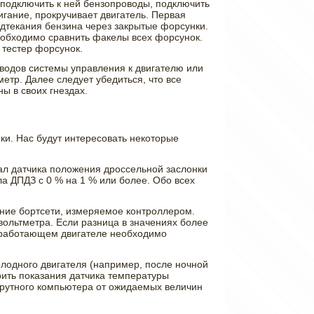
ь подключить к ней бензопроводы, подключить
игание, прокручивает двигатель. Первая
одтекания бензина через закрытые форсунки.
еобходимо сравнить факелы всех форсунок.
 тестер форсунок.
водов системы управления к двигателю или
етр. Далее следует убедиться, что все
ы в своих гнездах.
и. Нас будут интересовать некоторые
ал датчика положения дроссельной заслонки
ла ДПДЗ с 0 % на 1 % или более. Обо всех
ние бортсети, измеряемое контроллером.
ольтметра. Если разница в значениях более
неработающем двигателе необходимо
лодного двигателя (например, после ночной
рить показания датчика температуры
шрутного компьютера от ожидаемых величин