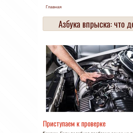
Главная
Вы здесь
Азбука впрыска: что д
Приступаем к проверке