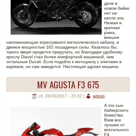
деле в
новом байке
нет ни
капли зла.
Низкая и
крепкая
рама,
внешне
напоминающая агрессивного металлического кабана, и
движок мощностью 162 лошадиных силы. Казалось бы,
такого зверя придется приручать, но благодаря удобному
креслу Diavel стал более комфортной машинкой, чем
остальные Ducati. Если подойти к мотоциклу с ключами в
кармане, он сам заведется. Настоящая адская машина.
MV AGUSTA F3 675
сб, 09/09/2017 - 20:32
|
admin
А это сын
байкерского
божества.
Взяв все
лучшее от
всесильного
F4,