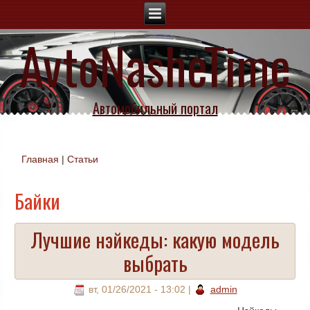
AvtoNasheTime
Автомобильный портал
Главная
|
Статьи
Вы здесь
Байки
Лучшие нэйкеды: какую модель
выбрать
вт, 01/26/2021 - 13:02
|
admin