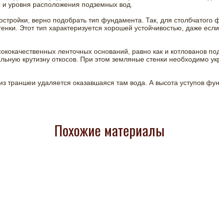
ы и уровня расположения подземных вод.
стройки, верно подобрать тип фундамента. Так, для столбчатого 
тенки. Этот тип характеризуется хорошей устойчивостью, даже ес
сококачественных ленточных оснований, равно как и котлованов 
ьную крутизну откосов. При этом земляные стенки необходимо у
из траншеи удаляется оказавшаяся там вода. А высота уступов фу
Похожие материалы