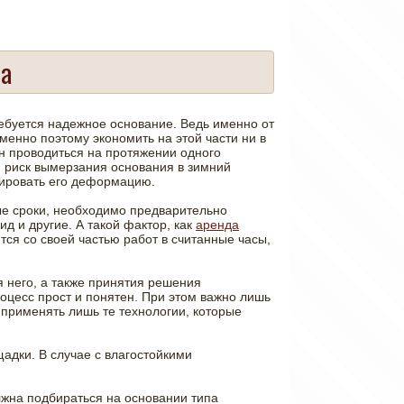
та
ребуется надежное основание. Ведь именно от
енно поэтому экономить на этой части ни в
н проводиться на протяжении одного
й риск вымерзания основания в зимний
оцировать его деформацию.
ые сроки, необходимо предварительно
д и другие. А такой фактор, как
аренда
тся со своей частью работ в считанные часы,
 него, а также принятия решения
роцесс прост и понятен. При этом важно лишь
применять лишь те технологии, которые
дки. В случае с влагостойкими
лжна подбираться на основании типа