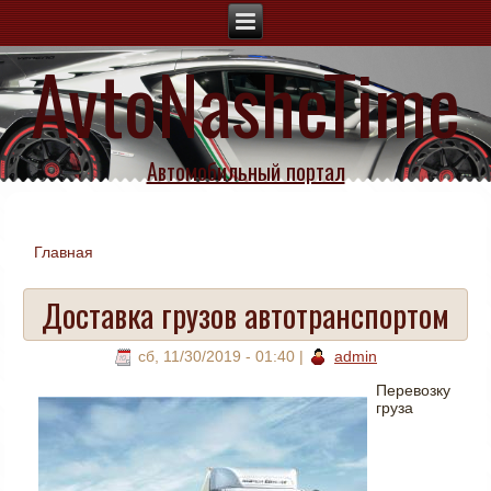
AvtoNasheTime
Автомобильный портал
Главная
Вы здесь
Доставка грузов автотранспортом
сб, 11/30/2019 - 01:40
|
admin
Перевозку
груза