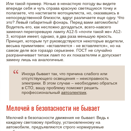
Или такой пример. Ночью в ненастную погоду вы видите
впереди себя и чуть справа красную светящуюся точку и
полагаете, что настигаете мотоциклиста, но, оказавшись в
непосредственной близости, вдруг различаете еще одну. Что
это? Левый габаритный фонарь. Перед вами автомобиль!
Водитель его, как несложно догадаться, всего-навсего
заменил перегоревшую лампу А12-5 «почти такой же» А12-
3, которая имеет, однако, в два раза меньшую яркость.
Принцип, которым тут руководствуются некоторые водители,
весьма примитивен: «вставляется - не вставляется», но на
самом деле все гораздо серьезнее. ГОСТ не случайно
разграничивает типаж ламп по их показателям и допускает
замену лишь на аналогичные.
Иногда бывает так, что причина слабого или
отсутствующего освещения – неисправность
электрики. В этом случае – необходимо обраться
в СТО, вашу проблему поможет решить
профессиональный
автоэлектрик
.
Мелочей в безопасности не бывает
Мелочей в безопасности движения не бывает. Ведь к
каждому световому прибору, установленному на
автомобиле, предъявляются строго нормируемые