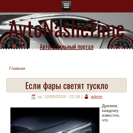
AvtoNasheTime
Автомобильный портал
Главная
Вы здесь
Если фары светят тускло
ср, 12/05/2018 - 22:26
|
admin
Думаем,
каждому
известно,
что