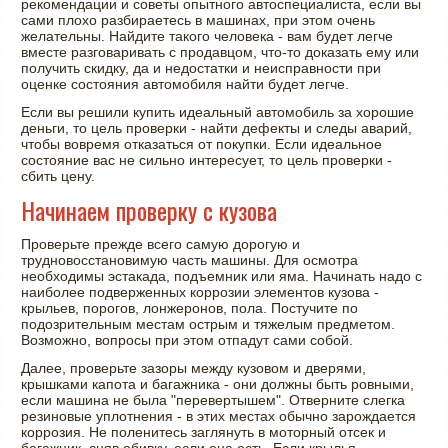
рекомендации и советы опытного автоспециалиста, если вы
сами плохо разбираетесь в машинах, при этом очень
желательны. Найдите такого человека - вам будет легче
вместе разговаривать с продавцом, что-то доказать ему или
получить скидку, да и недостатки и неисправности при
оценке состояния автомобиля найти будет легче.
Если вы решили купить идеальный автомобиль за хорошие
деньги, то цель проверки - найти дефекты и следы аварий,
чтобы вовремя отказаться от покупки. Если идеальное
состояние вас не сильно интересует, то цель проверки -
сбить цену.
Начинаем проверку с кузова
Проверьте прежде всего самую дорогую и
трудновосстановимую часть машины. Для осмотра
необходимы эстакада, подъемник или яма. Начинать надо с
наиболее подверженных коррозии элементов кузова -
крыльев, порогов, лонжеронов, пола. Постучите по
подозрительным местам острым и тяжелым предметом.
Возможно, вопросы при этом отпадут сами собой.
Далее, проверьте зазоры между кузовом и дверями,
крышками капота и багажника - они должны быть ровными,
если машина не была "перевертышем". Отверните слегка
резиновые уплотнения - в этих местах обычно зарождается
коррозия. Не поленитесь заглянуть в моторный отсек и
багажник, сняв обивку, если она есть. Если крылья