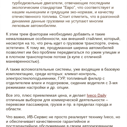
турбодизельные двигатели, отвечающие последним
экологическим стандартам "Евро", что соответствует и
нашим нынешним и грядущим эко-нормам, и качеству
отечественного топлива. Стоит отметить, что в разгонной
динамике данные грузовики не уступают многим
легковым автомобилям.
К этим трем факторам необходимо добавить и такие
немаловажные особенности, как внешний стайлинг, который,
несмотря на то, что речь идет о грузовом транспорте, очень
эстетичен. К тому же, продуманная ширина автомобилей
позволяет им без проблем передвигаться по узким улицам и
в плотном транспортном потоке (в купе с отличной
маневренностью).
А также вспомогательные системы, уже входящие в базовую
комплектацию, среди которых: климат-контроль,
электростеклоподъемники, ГУР, топливный фильтр с
отделителем влаги и подогревом, сидение водителя с 3-мя
режимами настройки и др. опции.
Все это, плюс приемлемая цена, и делает
Iveco Daily
отличным выбором для коммерческой деятельности –
перевозки пассажиров, грузов и пр. в пределах города и
области.
Что важно, ИВ-Сервис не просто реализует технику Iveco, но
и обеспечивает качественное гарантийное и
постгарантийное обслуживание в своем авторизованном