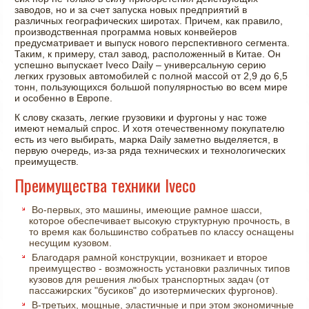
заводов, но и за счет запуска новых предприятий в
различных географических широтах. Причем, как правило,
производственная программа новых конвейеров
предусматривает и выпуск нового перспективного сегмента.
Таким, к примеру, стал завод, расположенный в Китае. Он
успешно выпускает Iveco Daily – универсальную серию
легких грузовых автомобилей с полной массой от 2,9 до 6,5
тонн, пользующихся большой популярностью во всем мире
и особенно в Европе.
К слову сказать, легкие грузовики и фургоны у нас тоже
имеют немалый спрос. И хотя отечественному покупателю
есть из чего выбирать, марка Daily заметно выделяется, в
первую очередь, из-за ряда технических и технологических
преимуществ.
Преимущества техники Iveco
Во-первых, это машины, имеющие рамное шасси,
которое обеспечивает высокую структурную прочность, в
то время как большинство собратьев по классу оснащены
несущим кузовом.
Благодаря рамной конструкции, возникает и второе
преимущество - возможность установки различных типов
кузовов для решения любых транспортных задач (от
пассажирских "бусиков" до изотермических фургонов).
В-третьих, мощные, эластичные и при этом экономичные