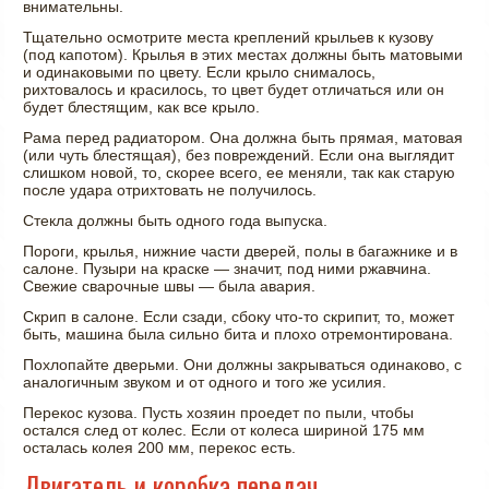
внимательны.
Тщательно осмотрите места креплений крыльев к кузову
(под капотом). Крылья в этих местах должны быть матовыми
и одинаковыми по цвету. Если крыло снималось,
рихтовалось и красилось, то цвет будет отличаться или он
будет блестящим, как все крыло.
Рама перед радиатором. Она должна быть прямая, матовая
(или чуть блестящая), без повреждений. Если она выглядит
слишком новой, то, скорее всего, ее меняли, так как старую
после удара отрихтовать не получилось.
Стекла должны быть одного года выпуска.
Пороги, крылья, нижние части дверей, полы в багажнике и в
салоне. Пузыри на краске — значит, под ними ржавчина.
Свежие сварочные швы — была авария.
Скрип в салоне. Если сзади, сбоку что-то скрипит, то, может
быть, машина была сильно бита и плохо отремонтирована.
Похлопайте дверьми. Они должны закрываться одинаково, с
аналогичным звуком и от одного и того же усилия.
Перекос кузова. Пусть хозяин проедет по пыли, чтобы
остался след от колес. Если от колеса шириной 175 мм
осталась колея 200 мм, перекос есть.
Двигатель и коробка передач