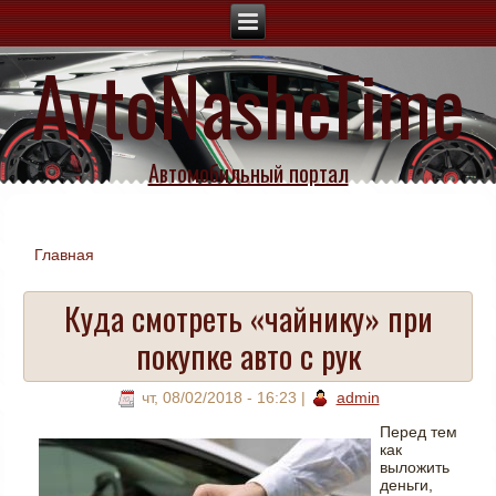
AvtoNasheTime
Автомобильный портал
Главная
Вы здесь
Куда смотреть «чайнику» при
покупке авто с рук
чт, 08/02/2018 - 16:23
|
admin
Перед тем
как
выложить
деньги,