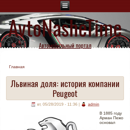
AvtoNasheTime
Автомобильный портал
Главная
Вы здесь
Львиная доля: история компании
Peugeot
вт, 05/28/2019 - 11:36
|
admin
В 1885 году
Арман Пежо
основал