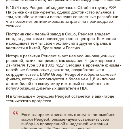
В 1974 году Peugeot объединилась с Citroёn в группу PSA.
На рынке они конкуренты, однако достоинство альянса в
том, что обе компании используют совместные разработки,
что позволяет оптимизировать затраты на производство
техники.
Построив свой первый завод в Сошо, Peugeot владеет
сегодня десятками производственных центров. Компания
наращивает темпы своей экспансии в другие страны, в
частности в Китай, Бразилию и Россию.
История развития Peugeot знает немало инновационных
решений, таких, например, как создание 4-цилиндрового
двигателя Type 39 в 1902 году. Сегодня в арсенале фирмы -
новейшие бензиновые двигатели, разработанные в
сотрудничестве с BMW Group. Peugeot изобрела сажевый
фильтр, который используется в более чем 1,8 миллиона
автомобилей по всему миру и который способствовал
популяризации дизельных двигателей HDi.
И в ближайшем будущем Peugeot останется в авангарде
технического прогресса.
Если вы присматриваетесь к покупке автомобиля
марки Peugeot, рекомендуем остановить свой
выбор на проверенной и надежной компании
«Автомир»:
http://peugeot-avtomir.ru/