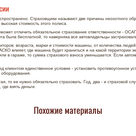
сии
спространено. Страховщики называют две причины неохотного обр
 высокая стоимость этого полиса.
 может отличить обязательное страхование ответственности - ОСА
уга была бесплатной, то наверняка все автовладельцы застраховал
акторов: возраста, марки и стоимости машины, от количества люде
КАСКО влияет, где машина будет храниться и на какой территории 
ли в гараже, то сумма страхового взноса уменьшается. Если автом
д клиентом единственное условие - установить противоугонное ус
о оборудования.
я, то ее нужно обязательно страховать. Год, два - и страховой слу
где взять деньги.
Похожие материалы