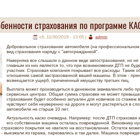
обенности страхования по программе КА
сб, 11/30/2019 - 13:05
|
admin
Добровольное страхование автомобиля (на профессиональном 
вид страхования наряду с "автогражданкой".
Наверняка все слышали о данном виде автострахования, но не
главным из них является то, что при возникновении ДТП не буд
участник. Страховая компания покрывает все расходы. Таким о
отношении самой застрахованной вашей машины. В этом - при
возмещается ущерб, причиненный имуществу третьих лиц.
Выплата может производиться в денежном эквиваленте либо п
сервисных центрах. Общая сумма страховки не может превышат
страхования будет особенно актуален для новичков со стажем 
чувствуют себя неуверенно на дороге и могут растеряться в сл
автомобили не старше 10 лет.
Актуальность каско очевидна. Например: после ДТП страховая 
его собственная машина осталась поврежденной. Виновнику нуж
страхового покрытия не хватило на восстановление. Остаток может
 выезжали из гаража, парковались и так далее. Машина поврежден