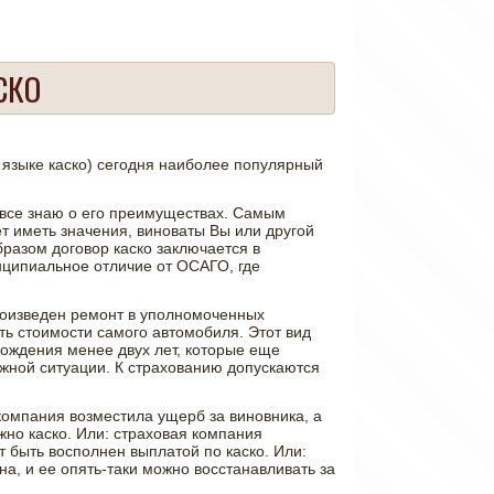
СКО
языке каско) сегодня наиболее популярный
 все знаю о его преимуществах. Самым
ет иметь значения, виноваты Вы или другой
бразом договор каско заключается в
нципиальное отличие от ОСАГО, где
роизведен ремонт в уполномоченных
ь стоимости самого автомобиля. Этот вид
вождения менее двух лет, которые еще
ожной ситуации. К страхованию допускаются
компания возместила ущерб за виновника, а
но каско. Или: страховая компания
 быть восполнен выплатой по каско. Или:
а, и ее опять-таки можно восстанавливать за