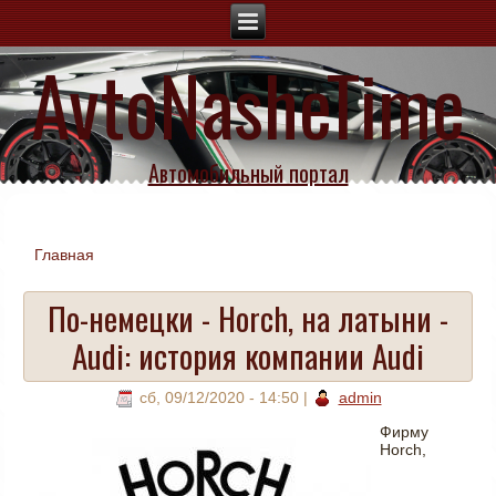
AvtoNasheTime
Автомобильный портал
Главная
Вы здесь
По-немецки - Horch, на латыни -
Audi: история компании Audi
сб, 09/12/2020 - 14:50
|
admin
Фирму
Horch,