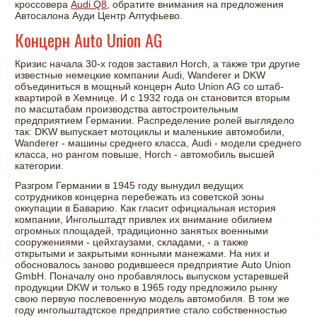
кроссовера
Audi Q8
, обратите внимания на предложения
Автосалона Ауди Центр Алтуфьево.
Концерн Auto Union AG
Кризис начала 30-х годов заставил Horch, а также три другие
известные немецкие компании Audi, Wanderer и DKW
объединиться в мощный концерн Auto Union AG со штаб-
квартирой в Хемнице. И с 1932 года он становится вторым
по масштабам производства автостроительным
предприятием Германии. Распределение ролей выглядело
так: DKW выпускает мотоциклы и маленькие автомобили,
Wanderer - машины среднего класса, Audi - модели среднего
класса, но рангом повыше, Horch - автомобиль высшей
категории.
Разгром Германии в 1945 году вынудил ведущих
сотрудников концерна перебежать из советской зоны
оккупации в Баварию. Как гласит официальная история
компании, Ингольштадт привлек их внимание обилием
огромных площадей, традиционно занятых военными
сооружениями - цейхгаузами, складами, - а также
открытыми и закрытыми конными манежами. На них и
обосновалось заново родившееся предприятие Auto Union
GmbH. Поначалу оно пробавлялось выпуском устаревшей
продукции DKW и только в 1965 году предложило рынку
свою первую послевоенную модель автомобиля. В том же
году ингольштадтское предприятие стало собственностью