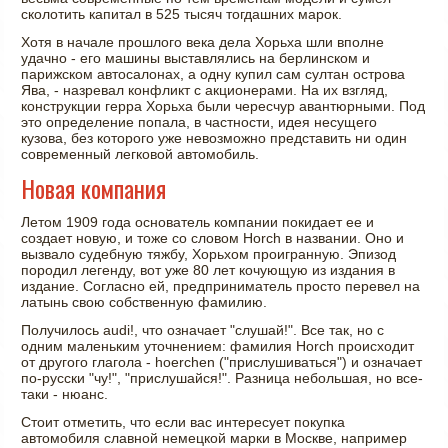
сколотить капитал в 525 тысяч тогдашних марок.
Хотя в начале прошлого века дела Хорьха шли вполне
удачно - его машины выставлялись на берлинском и
парижском автосалонах, а одну купил сам султан острова
Ява, - назревал конфликт с акционерами. На их взгляд,
конструкции герра Хорьха были чересчур авантюрными. Под
это определение попала, в частности, идея несущего
кузова, без которого уже невозможно представить ни один
современный легковой автомобиль.
Новая компания
Летом 1909 года основатель компании покидает ее и
создает новую, и тоже со словом Horch в названии. Оно и
вызвало судебную тяжбу, Хорьхом проигранную. Эпизод
породил легенду, вот уже 80 лет кочующую из издания в
издание. Согласно ей, предприниматель просто перевел на
латынь свою собственную фамилию.
Получилось audi!, что означает "слушай!". Все так, но с
одним маленьким уточнением: фамилия Horch происходит
от другого глагола - hoerchen ("прислушиваться") и означает
по-русски "чу!", "прислушайся!". Разница небольшая, но все-
таки - нюанс.
Стоит отметить, что если вас интересует покупка
автомобиля славной немецкой марки в Москве, например