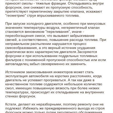
приносят смолы - тяжелые фракции. Откладываясь внутри
форсунок, они снижают их пропускную способность,
препятствуют герметичному закрытию клапана, искажают
"геометрию" струи впрыскиваемого топлива.
При запуске холодного двигателя, особенно при минусовых
значениях температуры воздуха, негерметичный клапан
становится виновником "переливания", иначе -
переобогащения смеси, что вызывает забрызгивание
свечей, а соответственно, повышение расхода топлива. При
неправильном распылении нарушается процесс
смесеобразования, а это верный источник ухудшения
практически всех характеристик двигателя.Засоряются
форсунки и при использовании поддельных топливных
фильтров с пониженной пропускной способностью или если
автовладелец забыл своевременно их заменить.
Источником закоксовывания инжекторов может стать
эксплуатация автомобиля на коротких расстояниях, когда
двигатель не успевает прогреваться. А так как даже в
качественном топливе содержится небольшое количество
смол, имеющих повышенную вязкость при более низких
температурах, происходит их откладывание на внутренних
стенках форсунок.
Кстати, делают их неразборными, поэтому ремонту они не
подлежат. Избежать же преждевременного выхода из строя
форсунок можно только путем регулярного обслуживания