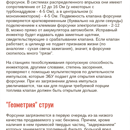
форсунок. В системах распределенного впрыска они имеют
сопротивление от 12 до 16 Ом (у некоторых с
турбонаддувом - 4-5 Ом), а в центральном (с
моноинжектором) - 4-5 Ом. Подвижность клапана форсунки
проверяется кратковременным (буквально на доли секунды)
подключением к клеммам форсунки электропитания - 2-12
В, можно прямо от аккумулятора автомобиля. Исправный
инжектор будет издавать едва заметные щелчки,
свидетельствующие о срабатывании клапана. Если клапан
работает, а цилиндр не подает признаков жизни (по
аналогии - сухая свеча зажигания), значит, в форсунке
скопилось много "грязи".
На станциях техобслуживания пропускную способность
инжекторов, другими словами, степень засорения,
проверяют с помощью мультитестеров по длительности
импульсов, которые ЭБУ подает для открытия клапана
форсунки. При их загрязнении длина импульса
увеличивается, так как для подачи требуемой порции
топлива клапан должен быть открытым дольше.
"Геометрия" струи
Форсунки загрязняются в первую очередь из-за низкого
качества продаваемого у нас бензина. Причем, кроме
наличия в нем примесей твердых частиц, "задержанием"
которых занимается топливный фильтр, большой вред