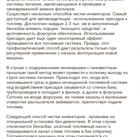
системы питания, заключающемся в промывке и
своевременной замене фильтров.
Существует несколько способов чистки инжекторов. Самый
доступный для автовладельцев - использование присадок к
топливу. Достаточно каждые 2-3 тыс. км в заполненный
бензобак вливать порцию "моющего средства", и
долговечность форсунок обеспечена. Использование
присадок дает еще один неоспоримый эффект:
промывается вся топливная система. Правда, этот
профилактический способ дает результаты только при
регулярном применении с начала эксплуатации новой
машины.
В случае с подержанными иномарками с неизвестным
прошлым такой метод может привести к полному выходу из
строя системы питания. Происходит это, когда вся
скопившаяся грязь в давно нечищенной топливной системе
под воздействием присадок смывается со стенок бака,
трубопроводов и попадает в фильтр, а далее в форсунки.
Сеточка на входе форсунки, ее тонкие каналы и маленькие
отверстия распылителя забиваются, препятствуя подаче
топлива.
Следующий способ чистки инжекторов - промывка на
специальной установке без демонтажа. В этом случае
отключается бензобак, штатный топливный насос и
перекрывается канал слива топлива в бак (обратка).
Топливопровод машины при этом соединяется со