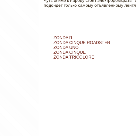
Чуть ближе к народу стоят электродомкраты,
подойдет только самому отъявленному лентяю
ZONDA R
ZONDA CINQUE ROADSTER
ZONDA UNO
ZONDA CINQUE
ZONDA TRICOLORE