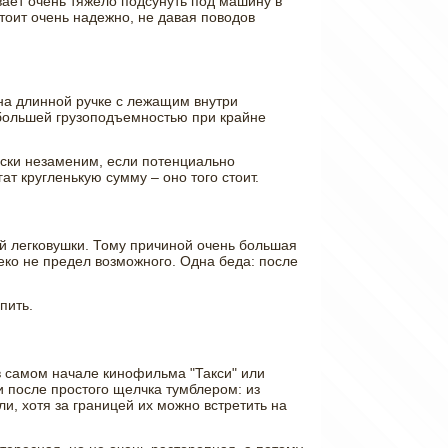
вает очень тяжело подсунуть под машину в
тоит очень надежно, не давая поводов
на длинной ручке с лежащим внутри
 большей грузоподъемностью при крайне
чески незаменим, если потенциально
ат кругленькую сумму – оно того стоит.
ой легковушки. Тому причиной очень большая
леко не предел возможного. Одна беда: после
пить.
в самом начале кинофильма "Такси" или
 после простого щелчка тумблером: из
и, хотя за границей их можно встретить на