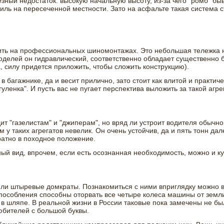
зный недостаток: высокую начальную высоту, из-за чего "ромб" бы
биль на пересеченной местности. Зато на асфальте такая система с
ить на профессиональных шиномонтажах. Это небольшая тележка 
оделей он гидравлический, соответственно обладает существенно
 силу придется приложить, чтобы сложить конструкцию).
в багажнике, да и весит прилично, зато стоит как влитой и практи
ленка". И пусть вас не пугает перспектива выложить за такой агрег
ит "газелистам" и "джиперам", но вряд ли устроит водителя обычн
у таких агрегатов невелик. Он очень устойчив, да и пять тонн да
братно в походное положение.
й вид, впрочем, если есть осознанная необходимость, можно и ку
или штыревые домкраты. Познакомиться с ними вприглядку можно 
пособления способны оторвать все четыре колеса машины от земли
 шляпе. В реальной жизни в России таковые пока замечены не был
юбителей с большой буквы.