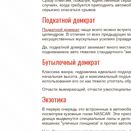
Сразу отметим, пожалуй, единственный серье
случаях, когда требуется приподнять автомо
серьезно опасаться срывов.
Подкатной домкрат
Подкатной домкрат
чаще всего можно встрет
цилиндром. В отличие от всех предыдущих м
несущественных мускульных усилиях (правда,
Да, подкатной домкрат занимает много места 
поднимаемое авто тяжелее стандартного "жигу
Бутылочный домкрат
Классика жанра, гидравлика идеально подход
начальная высота, да и максимальный подъем 
использования его ох как тяжело утоптать о
Отчасти вымирающий, отчасти узкоспециальны
Экзотика
В первую очередь это встроенные в автомоб
посмотрев кузовные гонки NASCAR. Эти прис
днища выдвинутся специальные лапы и дело в
машинах "уличных гонщиков" и прочих автол