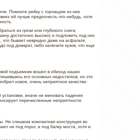
или. Помните рейку с торчащим из нее
виях ей лучше предпочесть что-нибудь, хотя
ность.
аться из грязи или глубокого снега:
ину достаточно высоко) и подложить под них
а, что бывает невредно даже на асфальте,
до под домкрат, либо калечите кузов, что еще
овой подъемник вошел в обиход наших
лишившись его основных недостатков, но это
иобрел новое, очень неприятное качество:
й установки, иначе не миновать падения
пенсирует перечисленные неприятности.
ы. Не слишком компактная конструкция во
т не под порог, а под балку моста, хотя и