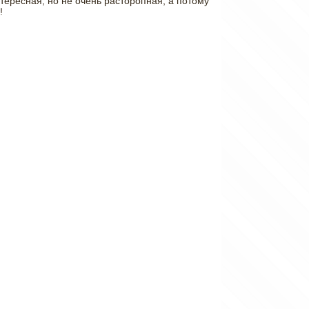
тересная, но не очень расторопная, а потому
!