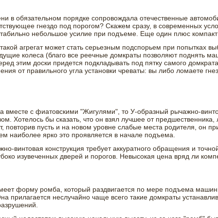
ени в обязательном порядке сопровождала отечественные автомоб
тствующее гнездо под порогом? Скажем сразу, в современных усло
е стабильно небольшое усилие при подъеме. Еще один плюс компакт
акой агрегат может стать серьезным подспорьем при попытках выбр
дущие колеса (благо все реечные домкраты позволяют поднять маш
 перед этим доски придется подкладывать под пятку самого домкрат
ения от правильного угла установки чреваты: вы либо ломаете гнез
 вместе с фиатовскими "Жигулями", то У-образный рычажно-винт
ом. Хотелось бы сказать, что он взял лучшее от предшественника, 
, повторив пусть и на новом уровне слабые места родителя, он пр
чем наиболее ярко это проявляется в начале подъема.
ажно-винтовая конструкция требует аккуратного обращения и точно
убоко изувеченных дверей и порогов. Невысокая цена вряд ли ком
 имеет форму ромба, который раздвигается по мере подъема машин
на прилагается неслучайно чаще всего такие домкраты устанавливаю
разрушений.