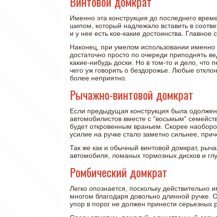
Винтовой домкрат
Именно эта конструкция до последнего врем
шипом, который надлежало вставить в соотве
и у нее есть кое-какие достоинства. Главно
Наконец, при умелом использовании именно т
достаточно просто по очереди приподнять ве
какие-нибудь доски. Но в том-то и дело, что
чего уж говорить о бездорожье. Любые отклон
более неприятно.
Рычажно-винтовой домкрат
Если предыдущая конструкция была одолжена
автомобилистов вместе с "восьмым" семейств
будет откровенным враньем. Скорее наоборот
усилие на ручке стало заметно сильнее, при
Так же как и обычный винтовой домкрат, рыч
автомобиля, ломаных тормозных дисков и гл
Ромбический домкрат
Легко опознается, поскольку действительно
многом благодаря довольно длинной ручке. О
упор в порог не должен принести серьезных 