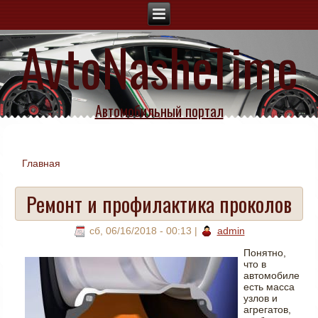
AvtoNasheTime
Автомобильный портал
Главная
Вы здесь
Ремонт и профилактика проколов
сб, 06/16/2018 - 00:13
|
admin
Понятно,
что в
автомобиле
есть масса
узлов и
агрегатов,