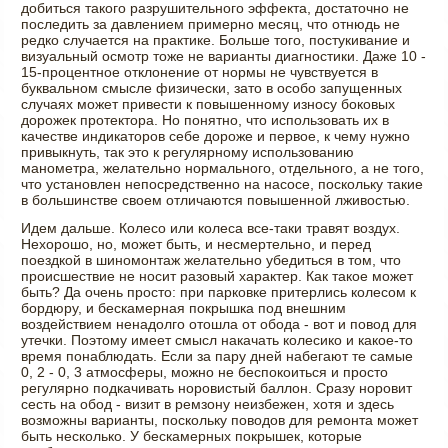
добиться такого разрушительного эффекта, достаточно не
последить за давлением примерно месяц, что отнюдь не
редко случается на практике. Больше того, постукивание и
визуальный осмотр тоже не варианты диагностики. Даже 10 -
15-процентное отклонение от нормы не чувствуется в
буквальном смысле физически, зато в особо запущенных
случаях может привести к повышенному износу боковых
дорожек протектора. Но понятно, что использовать их в
качестве индикаторов себе дороже и первое, к чему нужно
привыкнуть, так это к регулярному использованию
манометра, желательно нормального, отдельного, а не того,
что установлен непосредственно на насосе, поскольку такие
в большинстве своем отличаются повышенной лживостью.
Идем дальше. Колесо или колеса все-таки травят воздух.
Нехорошо, но, может быть, и несмертельно, и перед
поездкой в шиномонтаж желательно убедиться в том, что
происшествие не носит разовый характер. Как такое может
быть? Да очень просто: при парковке притерлись колесом к
бордюру, и бескамерная покрышка под внешним
воздействием ненадолго отошла от обода - вот и повод для
утечки. Поэтому имеет смысл накачать колесико и какое-то
время понаблюдать. Если за пару дней набегают те самые
0, 2 - 0, 3 атмосферы, можно не беспокоиться и просто
регулярно подкачивать норовистый баллон. Сразу норовит
сесть на обод - визит в ремзону неизбежен, хотя и здесь
возможны варианты, поскольку поводов для ремонта может
быть несколько. У бескамерных покрышек, которые