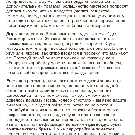
же придется. К тому же там вам придется смириться с
дополнительными тратами: большинство мастеров попросят
доплатить за то, что им придется удалять вещество-
герметик, перед тем как приступать к настоящему ремонту.
Еще один недостаток спреев - ограниченность применения,
поскольку им по зубам только небольшие отверстия.
Дыры размером до 6 миллиметров - удел "аптечек" для
бескамерных шин. Это комплект из спирального и так
называемого вводного шила, жгутов и "якорьков". Суть
метода в том, что при помощи означенных приспособлений
жгут или "якорек" так хитро вводятся в прореху, что затыкают
ее. Пожалуй, такой ремонт по силам не каждому, да и
обнаружить пробоину удается далеко не всегда, в общем,
его имеет смысл рассматривать как "пожарный" и все же
возить с собой спрей: с ним все гораздо проще.
Еще одна рекомендация носит немного дикий характер, с
точки зрения профессионала, но она помогла не одной
сотне автолюбителей доковылять до вояеделенного
автосервиса на честном слове. Так вот, уж коли вам
довелось поймать гвоздь, колесо спустило и вы явно видите
виновника, не выдергивайте его, оставьте на месте и
попробуйте накачать колесо. Конструкция бескамерных
покрышек такова, что в ряде случаев плотно засевшее
инородное тело само играет роль заплатки, надолго ее не
хватит, да и при деформации во время езды воздух будет
сочиться сквозь брешь. Но на пару-тройку километров
неспешной езды его может и хватить, правда, нужно очень