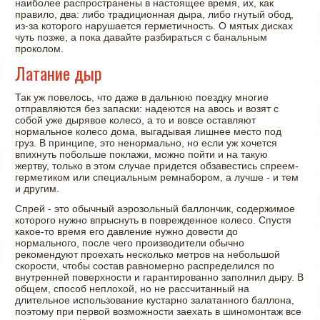
наиболее распространены в настоящее время, их, как
правило, два: либо традиционная дыра, либо гнутый обод,
из-за которого нарушается герметичность. О мятых дисках
чуть позже, а пока давайте разбираться с банальным
проколом.
Латание дыр
Так уж повелось, что даже в дальнюю поездку многие
отправляются без запаски: надеются на авось и возят с
собой уже дырявое колесо, а то и вовсе оставляют
нормальное колесо дома, выгадывая лишнее место под
груз. В принципе, это ненормально, но если уж хочется
впихнуть побольше поклажи, можно пойти и на такую
жертву, только в этом случае придется обзавестись спреем-
герметиком или специальным ремнабором, а лучше - и тем
и другим.
Спрей - это обычный аэрозольный баллончик, содержимое
которого нужно впрыснуть в поврежденное колесо. Спустя
какое-то время его давление нужно довести до
нормального, после чего производители обычно
рекомендуют проехать несколько метров на небольшой
скорости, чтобы состав равномерно распределился по
внутренней поверхности и гарантированно заполнил дыру. В
общем, способ неплохой, но не рассчитанный на
длительное использование кустарно залатанного баллона,
поэтому при первой возможности заехать в шиномонтаж все