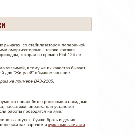
ки
х рычагах, со стабилизатором поперечной
ыми амортизаторами - такова краткая
риводом, которая со времен Fiat-124 не
а уязвимой, к тому же их качество бывает
ей для "Жигулей" обычное явление.
орим на примере ВАЗ-2105.
трумента понадобятся рожковые и накидные
и, пассатижи, оправка для установки
если работы проводятся на яме.
зиновых втулок. Лучше брать изделия
 подвески как впрочем и
кузовные запчасти