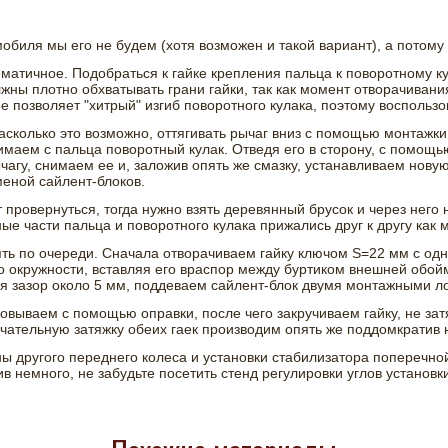
обиля мы его не будем (хотя возможен и такой вариант), а потом
ематичное. Подобраться к гайке крепления пальца к поворотному 
жны плотно обхватывать грани гайки, так как момент отворачивани
не позволяет "хитрый" изгиб поворотного кулака, поэтому воспольз
 насколько это возможно, оттягивать рычаг вниз с помощью монтажк
имаем с пальца поворотный кулак. Отведя его в сторону, с помощ
агу, снимаем ее и, заложив опять же смазку, устанавливаем нову
меной сайлент-блоков.
 провернуться, тогда нужно взять деревянный брусок и через него 
ые части пальца и поворотного кулака прижались друг к другу как 
ть по очереди. Сначала отворачиваем гайку ключом S=22 мм с одн
о окружности, вставляя его враспор между буртиком внешней обой
ся зазор около 5 мм, поддеваем сайлент-блок двумя монтажными л
ываем с помощью оправки, после чего закручиваем гайку, не затя
нчательную затяжку обеих гаек производим опять же поддомкратив 
ы другого переднего колеса и установки стабилизатора поперечно
в немного, не забудьте посетить стенд регулировки углов установк