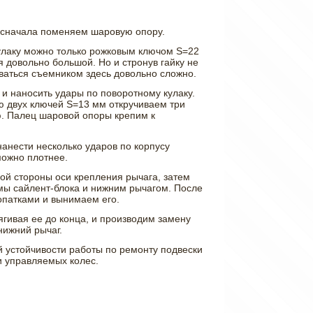
у сначала поменяем шаровую опору.
кулаку можно только рожковым ключом S=22
я довольно большой. Но и стронув гайку не
оваться съемником здесь довольно сложно.
и и наносить удары по поворотному кулаку.
ью двух ключей S=13 мм откручиваем три
ю. Палец шаровой опоры крепим к
нанести несколько ударов по корпусу
можно плотнее.
ой стороны оси крепления рычага, затем
мы сайлент-блока и нижним рычагом. После
опатками и вынимаем его.
гивая ее до конца, и производим замену
нижний рычаг.
й устойчивости работы по ремонту подвески
и управляемых колес.