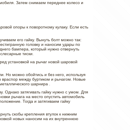
омобиля. Затем снимаем переднее колесо и
ровой опоры к поворотному кулаку. Если есть
чиваем его гайку. Вынуть болт можно так:
шестигранную головку и наносим удары по
еднего бампера, который нужно отвернуть
 слесарные тиски.
ред установкой на рычаг новой шаровой
и. Но можно обойтись и без него, используя
ры враспор между буртиком и рычагом. Новые
металлического шарнира .
у. Однако затягивать гайку нужно с умом. Для
ановки рычага на место опустить автомобиль
положение. Тогда и затягиваем гайку
рнуть скобы крепления втулок к нижним
тановкой новых наносим на их внутреннюю