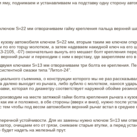
 яму, поднимаем и устанавливаем на подставку одну сторону авт
 ключом S=22 мм отворачиваем гайку крепления пальца верхней ша
 кузову автомобиля ключом S=22 мм, вторым таким же ключом откру
м по его торцу молотком, а затем надеваем накидной ключ на его 
З-2105, -07) окончательно вынуть его мешает болт крепления пер
ерхний рычаг и переходим с ним к верстаку, где закрепляем его в
двумя ключами S=13 мм отворачиваем три болта ее крепления. Пе
истентной смазки типа "Литол-24".
ального съемника, о конструкции которого мы не раз рассказывал
ка далеко выходит из рычага, либо зубило с молотком, нанося уда
авки, которая по диаметру соответствует наружной обойме резино
оизводим на месте затяжкой гайки болта крепления рычага к кузов
как им и положено, в обе стороны (вверх и вниз), нужно после уст
с тем чтобы под весом автомобиля верхний рычаг встал в среднее 
перечной устойчивости. Для их замены нужно ключом S=13 мм отве
изатор, очищаем его от грязи, снимаем старые втулки, а перед ус
 будет надеть на железный прут.