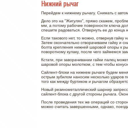
Нижний рычаг
Перейдем к нижнему рычагу. Снимать с автом
Дело это на "Жигулях", прямо скажем, пробл
мм, а потому рабочие поверхности ключа дол
спешите радоваться. Отвернуть ее до конца 
Если такового нет, то можно, отвернув гайку
Затем окончательно отворачиваем гайку и сн
болта крепления нижней шаровой опоры к рыч
поворотному кулаку, после чего займемся за
Кстати, при заворачивании гайки палец может
шаровой опоры молотком, с тем чтобы конусн
Сайлент-блоки на нижнем рычаге будем меня
острым зубилом наносим несколько ударов п
того как между буртиком и рычагом образует
Новый резинометаллический шарнир запрессов
сайлент-блока с другой стороны рычага. Око
После проведения тех же операций со сторон
можно считать завершенными, однако, поезди