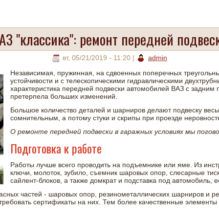
АЗ "классика": ремонт передней подвес
вт, 05/21/2019 - 11:20
|
admin
Независимая, пружинная, на сдвоенных поперечных треугольны
устойчивости и с телескопическими гидравлическими двухтрубн
характеристика передней подвески автомобилей ВАЗ с задним п
претерпела больших изменений.
Большое количество деталей и шарниров делают подвеску весьм
сомнительным, а потому стуки и скрипы при проезде неровност
О ремонте передней подвески в гаражных условиях мы погов
Подготовка к работе
Работы лучше всего проводить на подъемнике или яме. Из инс
ключи, молоток, зубило, съемник шаровых опор, слесарные тиск
сайлент-блоков, а также домкрат и подставка под автомобиль, 
асных частей - шаровых опор, резинометаллических шарниров и ре
 требовать сертификаты на них. Тем более качественные элементы