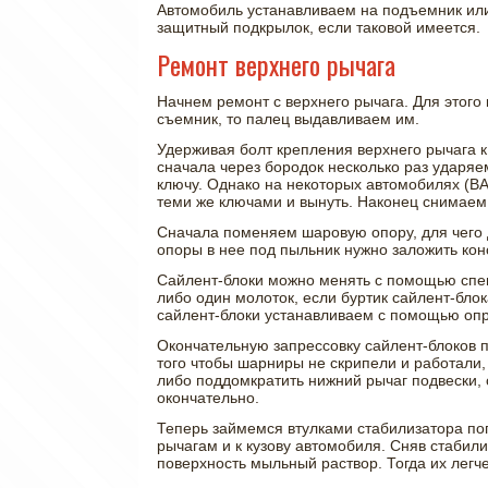
Автомобиль устанавливаем на подъемник или
защитный подкрылок, если таковой имеется.
Ремонт верхнего рычага
Начнем ремонт с верхнего рычага. Для этого
съемник, то палец выдавливаем им.
Удерживая болт крепления верхнего рычага к
сначала через бородок несколько раз ударяе
ключу. Однако на некоторых автомобилях (ВА
теми же ключами и вынуть. Наконец снимаем в
Сначала поменяем шаровую опору, для чего 
опоры в нее под пыльник нужно заложить конс
Сайлент-блоки можно менять с помощью специ
либо один молоток, если буртик сайлент-бло
сайлент-блоки устанавливаем с помощью опр
Окончательную запрессовку сайлент-блоков пр
того чтобы шарниры не скрипели и работали, 
либо поддомкратить нижний рычаг подвески, 
окончательно.
Теперь займемся втулками стабилизатора по
рычагам и к кузову автомобиля. Сняв стабил
поверхность мыльный раствор. Тогда их легче