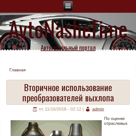
AvtoNasheTime
Автомобильный портал
Главная
Вы здесь
Вторичное использование
преобразователей выхлопа
пт, 11/16/2018 - 02:12
|
admin
По оценке
отраслевых