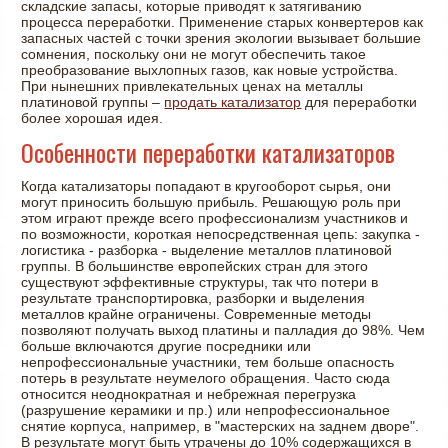
складские запасы, которые приводят к затягиванию
процесса переработки. Применение старых конвертеров как
запасных частей с точки зрения экологии вызывает большие
сомнения, поскольку они не могут обеспечить такое
преобразование выхлопных газов, как новые устройства.
При нынешних привлекательных ценах на металлы
платиновой группы –
продать катализатор
для переработки
более хорошая идея.
Особенности переработки катализаторов
Когда катализаторы попадают в кругооборот сырья, они
могут приносить большую прибыль. Решающую роль при
этом играют прежде всего профессионализм участников и
по возможности, короткая непосредственная цепь: закупка -
логистика - разборка - выделение металлов платиновой
группы. В большинстве европейских стран для этого
существуют эффективные структуры, так что потери в
результате транспортировка, разборки и выделения
металлов крайне ограничены. Современные методы
позволяют получать выход платины и палладия до 98%. Чем
больше включаются другие посредники или
непрофессиональные участники, тем больше опасность
потерь в результате неумелого обращения. Часто сюда
относится неоднократная и небрежная перегрузка
(разрушение керамики и пр.) или непрофессиональное
снятие корпуса, например, в "мастерских на заднем дворе".
В результате могут быть утрачены до 10% содержащихся в