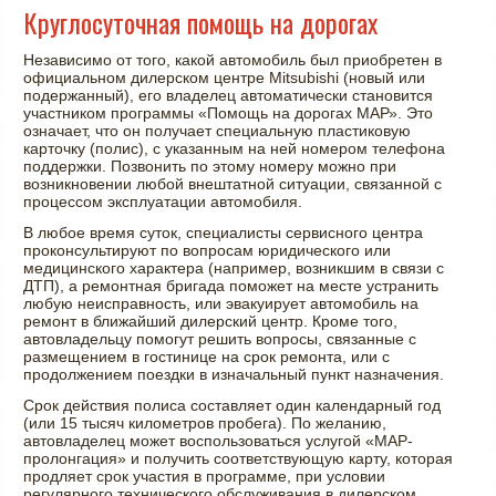
Круглосуточная помощь на дорогах
Независимо от того, какой автомобиль был приобретен в
официальном дилерском центре Mitsubishi (новый или
подержанный), его владелец автоматически становится
участником программы «Помощь на дорогах МАР». Это
означает, что он получает специальную пластиковую
карточку (полис), с указанным на ней номером телефона
поддержки. Позвонить по этому номеру можно при
возникновении любой внештатной ситуации, связанной с
процессом эксплуатации автомобиля.
В любое время суток, специалисты сервисного центра
проконсультируют по вопросам юридического или
медицинского характера (например, возникшим в связи с
ДТП), а ремонтная бригада поможет на месте устранить
любую неисправность, или эвакуирует автомобиль на
ремонт в ближайший дилерский центр. Кроме того,
автовладельцу помогут решить вопросы, связанные с
размещением в гостинице на срок ремонта, или с
продолжением поездки в изначальный пункт назначения.
Срок действия полиса составляет один календарный год
(или 15 тысяч километров пробега). По желанию,
автовладелец может воспользоваться услугой «МАР-
пролонгация» и получить соответствующую карту, которая
продляет срок участия в программе, при условии
регулярного технического обслуживания в дилерском