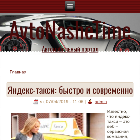
AvtoNasheTime
Автомобильный портал
Главная
Вы здесь
Яндекс-такси: быстро и современно
чт, 07/04/2019 - 11:06
|
admin
Известно,
что яндекс-
такси – это
веб –
сервисная
компания,